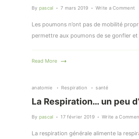
o
By
pascal
7 mars 2019
Write a Comment
L
R
Les poumons n’ont pas de mobilité propre.
u
permettre aux poumons de se gonfler et s
p
d
(s
Read More
anatomie
Respiration
santé
La Respiration… un peu d
By
pascal
17 février 2019
Write a Commen
La respiration générale alimente la respir