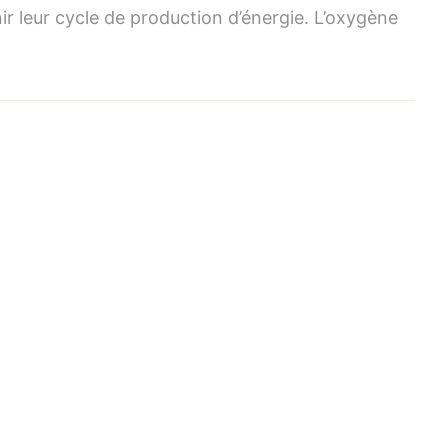
un
ir leur cycle de production d’énergie. L’oxygène
peu
d’anatomie