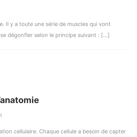
n
a
espiration…
 Il y a toute une série de muscles qui vont
n
e dégonfler selon le principe suivant : […]
eu
’anatomie
uite)
’anatomie
on
t
La
Respiration…
ation cellulaire. Chaque cellule a besoin de capter