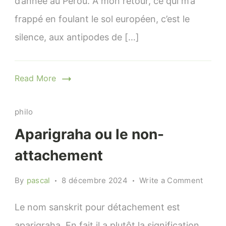
d’année au Pérou. À mon retour, ce qui m’a
frappé en foulant le sol européen, c’est le
silence, aux antipodes de […]
Read More
philo
Aparigraha ou le non-
attachement
on
By
pascal
8 décembre 2024
Write a Comment
Apari
ou
Le nom sanskrit pour détachement est
le
aparigraha. En fait il a plutôt la signification