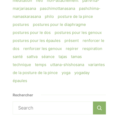
méditation
neti
non-attachement
parivrita-
marjariasana
paschimottanasana
pashchima-
namaskarasana
philo
posture de la pince
postures
postures pour le diaphragme
postures pour le dos
postures pour les genoux
postures pour les épaules
présent
renforcer le
dos
renforcer les genoux
repirer
respiration
santé
sattva
séance
tajas
tamas
technique
temps
uttana-shishosana
variantes
de la posture de la pince
yoga
yogaday
épaules
Rechercher
Search
for: