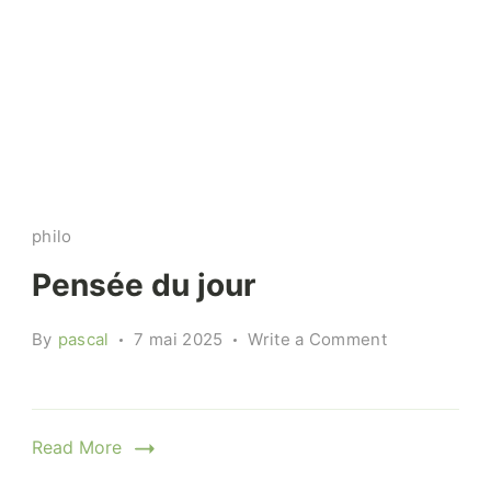
philo
Pensée du jour
on
By
pascal
7 mai 2025
Write a Comment
Pensée
du
jour
Read More