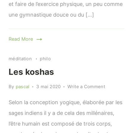
et faire de l’exercice physique, un peu comme
yoga
est
une gymnastique douce ou du […]
un
sport
?
Read More
méditation
philo
Les koshas
on
By
pascal
3 mai 2020
Write a Comment
Les
koshas
Selon la conception yogique, élaborée par les
sages indiens il y a de cela des millénaires,
l’être humain est composé de trois corps,