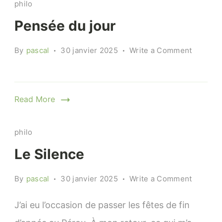
philo
Pensée du jour
on
By
pascal
30 janvier 2025
Write a Comment
Pensée
du
jour
Read More
philo
Le Silence
on
By
pascal
30 janvier 2025
Write a Comment
Le
Silence
J’ai eu l’occasion de passer les fêtes de fin