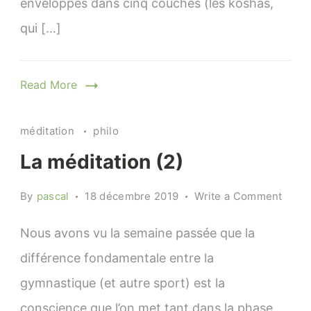
enveloppés dans cinq couches (les koshas,
qui […]
Read More
méditation
philo
La méditation (2)
on
By
pascal
18 décembre 2019
Write a Comment
La
médit
Nous avons vu la semaine passée que la
(2)
différence fondamentale entre la
gymnastique (et autre sport) est la
conscience que l’on met tant dans la phase