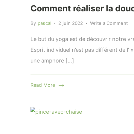
Comment réaliser la dou
on
By
pascal
2 juin 2022
Write a Comment
Co
réa
Le but du yoga est de découvrir notre vra
la
Esprit individuel n’est pas différent de l
do
une amphore […]
na
Read More