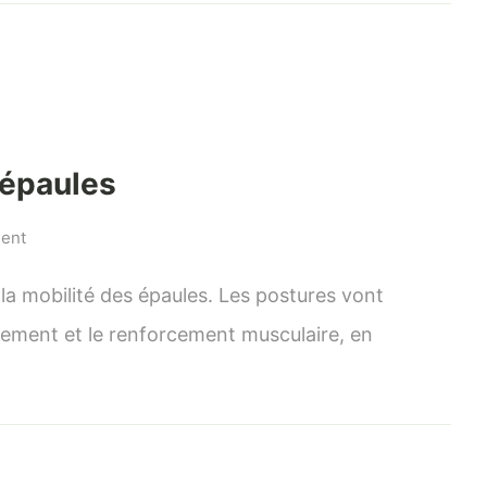
postures
pour
renforcer
les
genoux
 épaules
on
ent
Soulager
et
 la mobilité des épaules. Les postures vont
renforcer
étirement et le renforcement musculaire, en
les
épaules