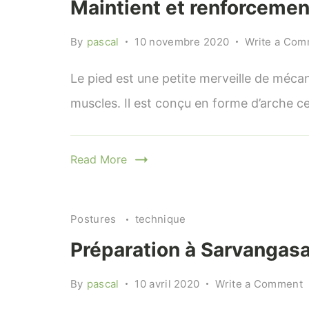
Maintient et renforcement
By
pascal
10 novembre 2020
Write a Co
Le pied est une petite merveille de méca
muscles. Il est conçu en forme d’arche ce
Read More
Postures
technique
Préparation à Sarvangas
o
By
pascal
10 avril 2020
Write a Comment
P