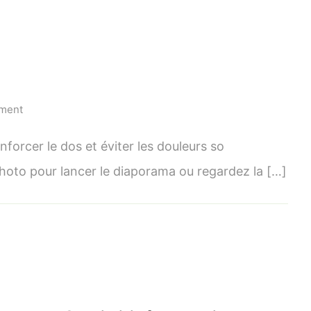
on
mment
Postures
pour
nforcer le dos et éviter les douleurs so
le
hoto pour lancer le diaporama ou regardez la […]
dos