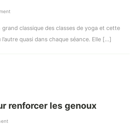
on
mment
Améliorer
Paschimottanasana
un grand classique des classes de yoga et cette
l’autre quasi dans chaque séance. Elle […]
ur renforcer les genoux
on
ment
Exercices
et