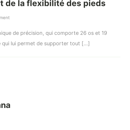
 de la flexibilité des pieds
on
mment
Maintient
et
nique de précision, qui comporte 26 os et 19
renforcement
 qui lui permet de supporter tout […]
de
la
flexibilité
des
pieds
ana
n
réparation