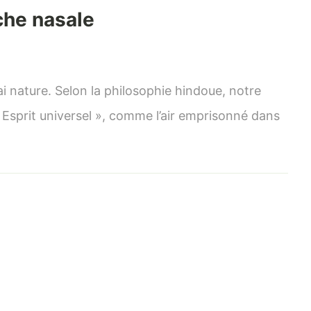
che nasale
mment
liser
i nature. Selon la philosophie hindoue, notre
’ « Esprit universel », comme l’air emprisonné dans
uche
sale