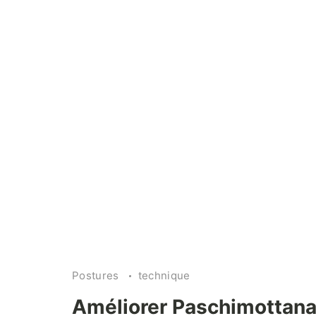
Paschimottanasana
Postures
technique
avec
une
Améliorer Paschimottan