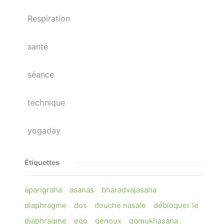
Respiration
santé
séance
technique
yogaday
Étiquettes
aparigraha
asanas
bharadvajasana
diaphragme
dos
douche nasale
débloquer le
diaphragme
ego
genoux
gomukhasana