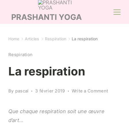
Skip
to
PRASHANTI YOGA
content
Home
Articles
Respiration
La respiration
Respiration
La respiration
on
By
pascal
3 février 2019
Write a Comment
La
respiratio
Que chaque respiration soit une œuvre
d’art…