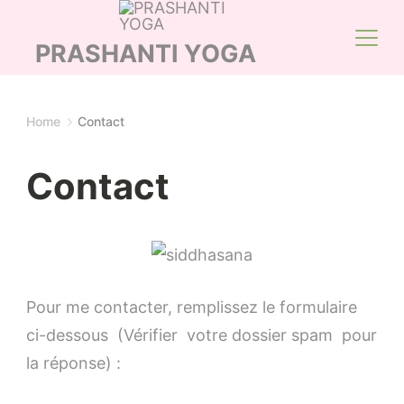
Skip
to
PRASHANTI YOGA
content
Home
Contact
Contact
Pascal
Pour me contacter, remplissez le formulaire
en
ci-dessous (Vérifier votre dossier spam pour
Siddhasana,
la réponse) :
séance
virtuelle