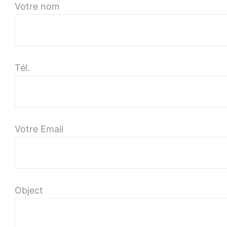
Votre nom
du
20/02/2021
Tél.
Votre Email
Object