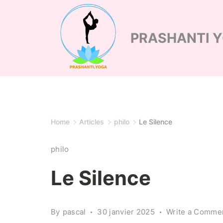
Skip
to
PRASHANTI 
content
Home
Articles
philo
Le Silence
philo
Le Silence
By
pascal
30 janvier 2025
Write a Comme