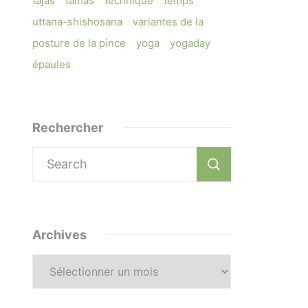
tajas
tamas
technique
temps
uttana-shishosana
variantes de la
posture de la pince
yoga
yogaday
épaules
Rechercher
Search
for:
Archives
Archives