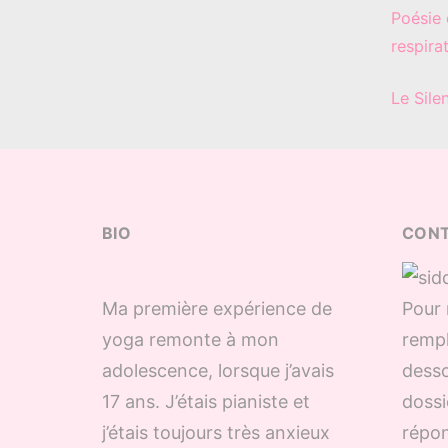
Poésie 
respira
Le Sile
BIO
CON
Ma première expérience de
Pour 
yoga remonte à mon
rempl
adolescence, lorsque j’avais
desso
17 ans. J’étais pianiste et
dossi
j’étais toujours très anxieux
répon