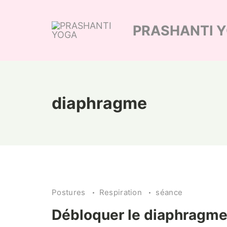
Skip
to
PRASHANTI 
content
diaphragme
Postures
Respiration
séance
Débloquer le diaphragm