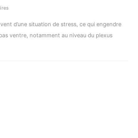
sur
ires
Débloquer
le
vent d’une situation de stress, ce qui engendre
diaphragme
 bas ventre, notamment au niveau du plexus