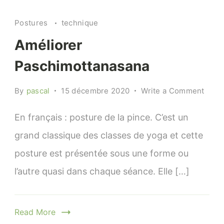
Paschimottanasana
Postures
technique
avec
une
Améliorer
chaise
Paschimottanasana
on
By
pascal
15 décembre 2020
Write a Comment
Amél
Pasc
En français : posture de la pince. C’est un
grand classique des classes de yoga et cette
posture est présentée sous une forme ou
l’autre quasi dans chaque séance. Elle […]
Read More