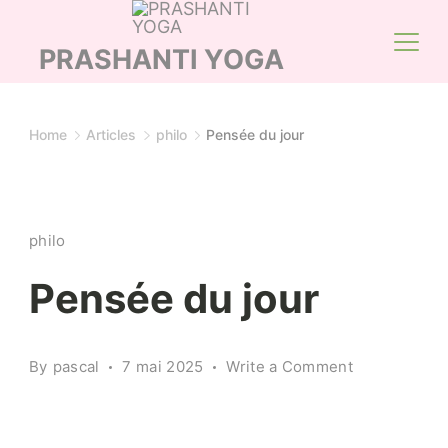
Skip
to
PRASHANTI YOGA
content
Home
Articles
philo
Pensée du jour
philo
Pensée du jour
on
By
pascal
7 mai 2025
Write a Comment
Pensée
du
jour