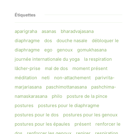
Étiquettes
aparigraha
asanas
bharadvajasana
diaphragme
dos
douche nasale
débloquer le
diaphragme
ego
genoux
gomukhasana
journée internationale du yoga
la respiration
lâcher-prise
mal de dos
moment présent
méditation
neti
non-attachement
parivrita-
marjariasana
paschimottanasana
pashchima-
namaskarasana
philo
posture de la pince
postures
postures pour le diaphragme
postures pour le dos
postures pour les genoux
postures pour les épaules
présent
renforcer le
dos
renforcer les genoux
repirer
respiration