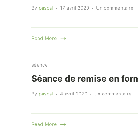
s
By
pascal
17 avril 2020
Un commentaire
S
d
1
Read More
séance
Séance de remise en for
su
By
pascal
4 avril 2020
Un commentaire
Sé
de
re
Read More
en
fo