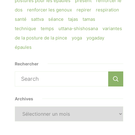
postures pour les épaules
présent
renforcer le
dos
renforcer les genoux
repirer
respiration
santé
sattva
séance
tajas
tamas
technique
temps
uttana-shishosana
variantes
de la posture de la pince
yoga
yogaday
épaules
Rechercher
Search
for:
Archives
Archives