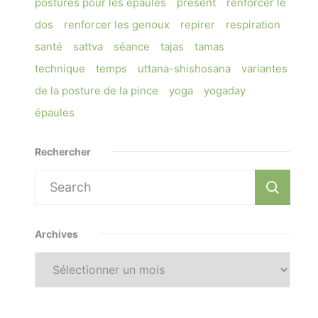
postures pour les épaules
présent
renforcer le
dos
renforcer les genoux
repirer
respiration
santé
sattva
séance
tajas
tamas
technique
temps
uttana-shishosana
variantes
de la posture de la pince
yoga
yogaday
épaules
Rechercher
Search
for:
Archives
Archives