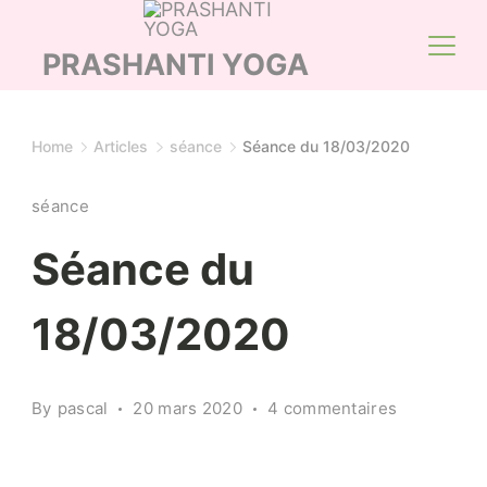
Skip
to
PRASHANTI YOGA
content
Home
Articles
séance
Séance du 18/03/2020
séance
Séance du
18/03/2020
sur
By
pascal
20 mars 2020
4 commentaires
Séance
du