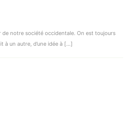
n
e
emps
 de notre société occidentale. On est toujours
t à un autre, d’une idée à […]