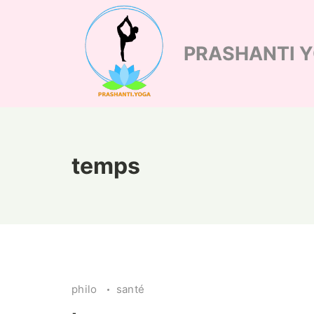
Skip
to
PRASHANTI 
content
temps
philo
santé