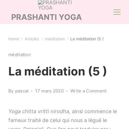
Skip
to
PRASHANTI YOGA
content
Home
Articles
méditation
La méditation (5 )
méditation
La méditation (5 )
on
By
pascal
17 mars 2020
Write a Comment
La
méditation
Yoga chitta vritti nirodha,
ainsi commence le
(5
fameux traité de celui qui nous a légué le
)