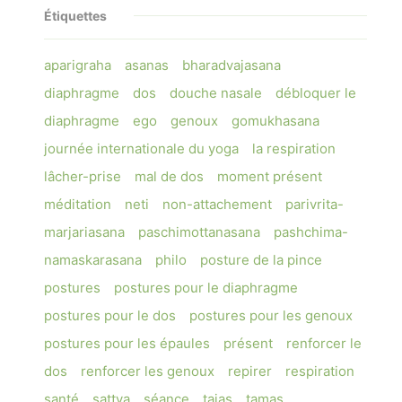
Étiquettes
aparigraha
asanas
bharadvajasana
diaphragme
dos
douche nasale
débloquer le
diaphragme
ego
genoux
gomukhasana
journée internationale du yoga
la respiration
lâcher-prise
mal de dos
moment présent
méditation
neti
non-attachement
parivrita-
marjariasana
paschimottanasana
pashchima-
namaskarasana
philo
posture de la pince
postures
postures pour le diaphragme
postures pour le dos
postures pour les genoux
postures pour les épaules
présent
renforcer le
dos
renforcer les genoux
repirer
respiration
santé
sattva
séance
tajas
tamas