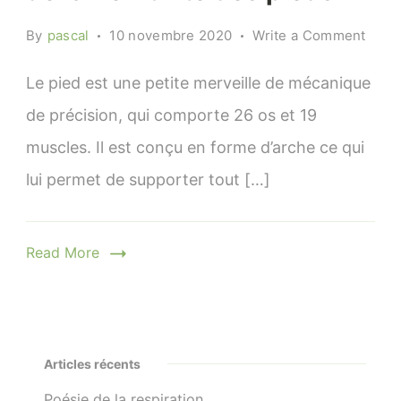
on
By
pascal
10 novembre 2020
Write a Comment
Maint
et
Le pied est une petite merveille de mécanique
renf
de précision, qui comporte 26 os et 19
de
muscles. Il est conçu en forme d’arche ce qui
la
flexib
lui permet de supporter tout […]
des
pied
Read More
Articles récents
Poésie de la respiration