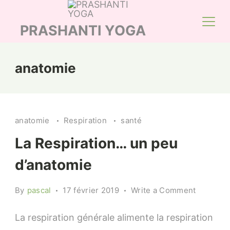
Skip
to
PRASHANTI YOGA
content
anatomie
anatomie
Respiration
santé
La Respiration… un peu
d’anatomie
on
By
pascal
17 février 2019
Write a Comment
La
Respirat
La respiration générale alimente la respiration
un