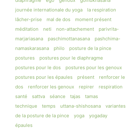
diaphragme
ego
genoux
gomukhasana
journée internationale du yoga
la respiration
lâcher-prise
mal de dos
moment présent
méditation
neti
non-attachement
parivrita-
marjariasana
paschimottanasana
pashchima-
namaskarasana
philo
posture de la pince
postures
postures pour le diaphragme
postures pour le dos
postures pour les genoux
postures pour les épaules
présent
renforcer le
dos
renforcer les genoux
repirer
respiration
santé
sattva
séance
tajas
tamas
technique
temps
uttana-shishosana
variantes
de la posture de la pince
yoga
yogaday
épaules