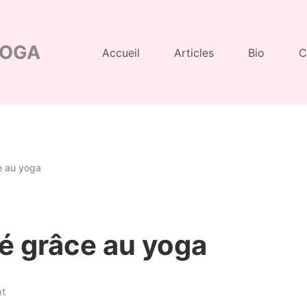
YOGA
Accueil
Articles
Bio
C
e au yoga
é grâce au yoga
on
t