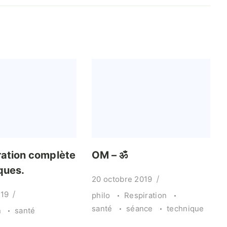
ration complète
OM – ॐ
ques.
20 octobre 2019
019
philo
Respiration
santé
séance
technique
n
santé