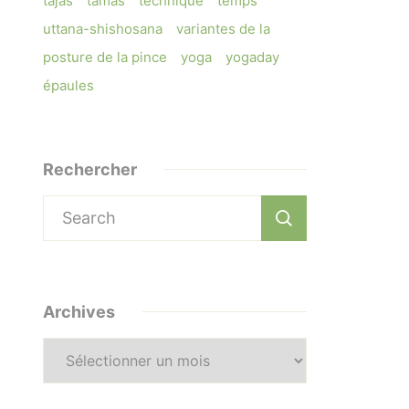
tajas
tamas
technique
temps
uttana-shishosana
variantes de la
posture de la pince
yoga
yogaday
épaules
Rechercher
Search
for:
Archives
Archives