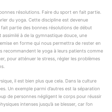
Conserver
la
bonnes résolutions. Faire du sport en fait partie.
santé
rler du yoga. Cette discipline est devenue
grâce
au
a fait partie des bonnes résolutions de début
yoga
t assimilé à de la gymnastique douce, une
emise en forme qui nous permettra de rester en
ns recommandent le yoga à leurs patients comme
r, pour atténuer le stress, régler les problèmes
ns.
ique, il est bien plus que cela. Dans la culture
es. Un exemple parmi d’autres est la séparation
ucoup de personnes négligent le corps pour réussir
hysiques intenses jusqu’à se blesser, car l’on
.