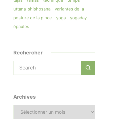
tajas
tamas
technique
temps
uttana-shishosana
variantes de la
posture de la pince
yoga
yogaday
épaules
Rechercher
Search
for:
Archives
Archives