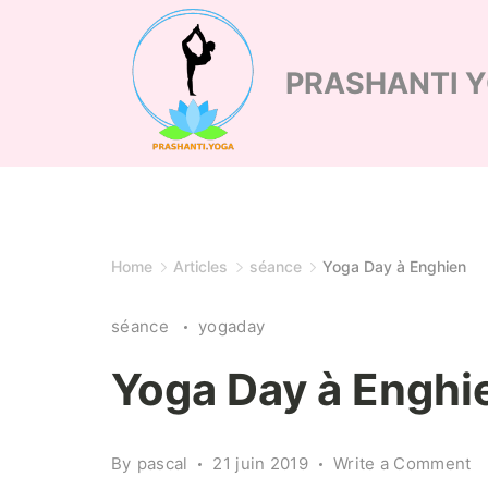
Skip
to
PRASHANTI 
content
Home
Articles
séance
Yoga Day à Enghien
séance
yogaday
Yoga Day à Enghi
o
By
pascal
21 juin 2019
Write a Comment